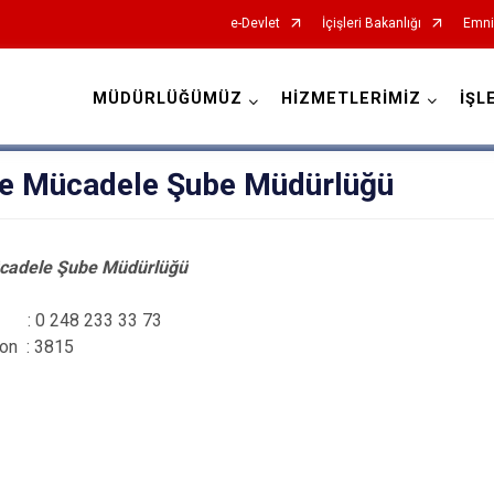
e-Devlet
İçişleri Bakanlığı
Emni
MÜDÜRLÜĞÜMÜZ
HİZMETLERİMİZ
İŞL
İl Emniyet Müdürlükleri
le Mücadele Şube Müdürlüğü
ücadele Şube Müdürlüğü
: 0 248 233 33 73
fon : 3815