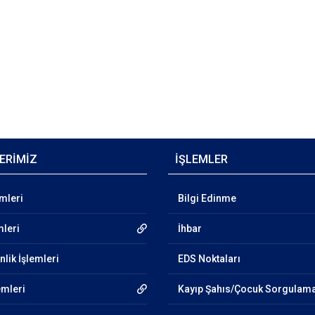
ERİMİZ
İŞLEMLER
emleri
Bilgi Edinme
mleri
İhbar
lik İşlemleri
EDS Noktaları
emleri
Kayıp Şahıs/Çocuk Sorgulam