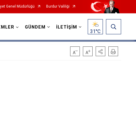
yet Genel Müdürlüğü
Burdur Valiliği
EMLER
GÜNDEM
İLETİŞİM
31
°C