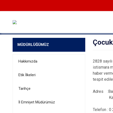
Çocuk
MÜDÜRLÜĞÜMÜZ
2828 sayıl
Hakkımızda
istismara m
haber verme
Etik İlkeleri
tespit edil
Tarihçe
Adres :Bah
Kat:3 No
İl Emniyet Müdürümüz
Telefon : 0