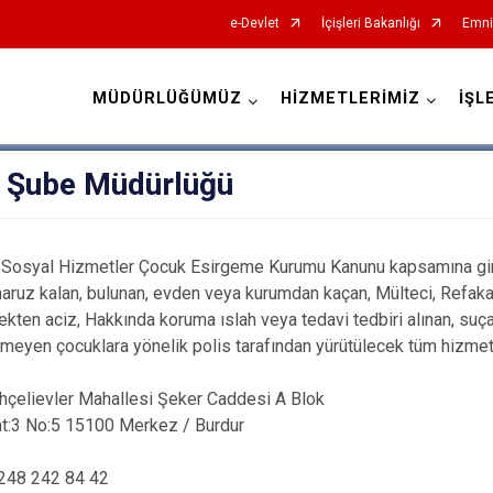
e-Devlet
İçişleri Bakanlığı
Emni
MÜDÜRLÜĞÜMÜZ
HİZMETLERİMİZ
İŞL
İl Emniyet Müdürlükleri
 Şube Müdürlüğü
ı Sosyal Hizmetler Çocuk Esirgeme Kurumu Kanunu kapsamına gir
aruz kalan, bulunan, evden veya kurumdan kaçan, Mülteci, Refakats
kten aciz, Hakkında koruma ıslah veya tedavi tedbiri alınan, suça 
emeyen çocuklara yönelik polis tarafından yürütülecek tüm hizmet
çelievler Mahallesi Şeker Caddesi A Blok
:5 15100 Merkez / Burdur
 248 242 84 42