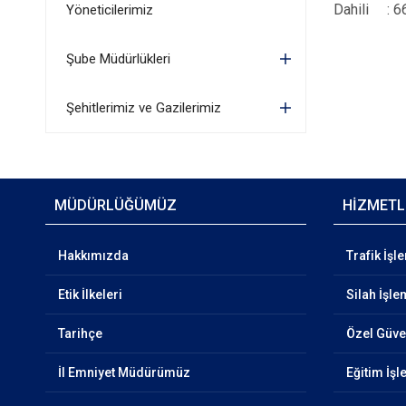
Dahili : 6
Yöneticilerimiz
Şube Müdürlükleri
Şehitlerimiz ve Gazilerimiz
MÜDÜRLÜĞÜMÜZ
HİZMETL
Hakkımızda
Trafik İşl
Etik İlkeleri
Silah İşle
Tarihçe
Özel Güven
İl Emniyet Müdürümüz
Eğitim İşl