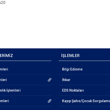
620
ERİMİZ
İŞLEMLER
emleri
Bilgi Edinme
mleri
İhbar
lik İşlemleri
EDS Noktaları
emleri
Kayıp Şahıs/Çocuk Sorgulam