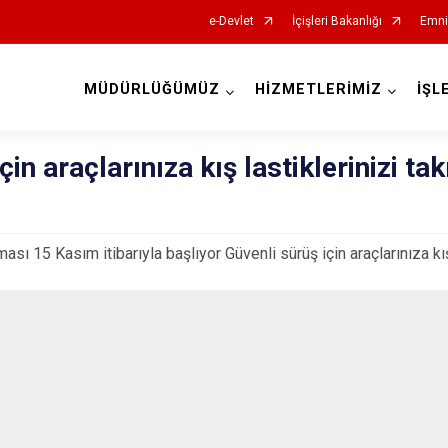
e-Devlet
İçişleri Bakanlığı
Emni
MÜDÜRLÜĞÜMÜZ
HİZMETLERİMİZ
İŞL
İl Emniyet Müdürlükleri
çin araçlarınıza kış lastiklerinizi ta
ası 15 Kasım itibarıyla başlıyor Güvenli sürüş için araçlarınıza kış