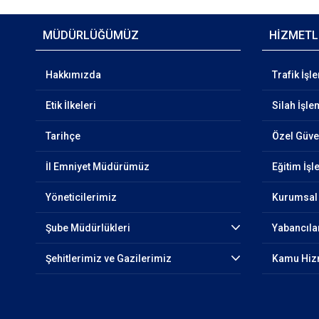
MÜDÜRLÜĞÜMÜZ
HİZMETL
Hakkımızda
Trafik İşl
Etik İlkeleri
Silah İşle
Tarihçe
Özel Güven
İl Emniyet Müdürümüz
Eğitim İşl
Yöneticilerimiz
Kurumsal 
Şube Müdürlükleri
Yabancıla
Şehitlerimiz ve Gazilerimiz
Kamu Hizm