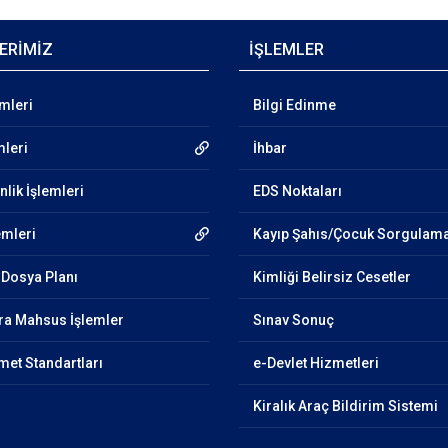
ERİMİZ
İŞLEMLER
emleri
Bilgi Edinme
mleri
İhbar
lik İşlemleri
EDS Noktaları
emleri
Kayıp Şahıs/Çocuk Sorgulam
Dosya Planı
Kimliği Belirsiz Cesetler
ra Mahsus İşlemler
Sınav Sonuç
et Standartları
e-Devlet Hizmetleri
Kiralık Araç Bildirim Sistemi