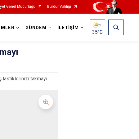
yet Genel Müdürlüğü
Burdur Valiliği
EMLER
GÜNDEM
İLETİŞİM
35
°C
kmayı
 lastiklerinizi takmayı